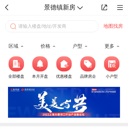
景德镇新房
地图找房
区域
价格
户型
更多
全部楼盘
本月开盘
优惠楼盘
品牌房企
小户型